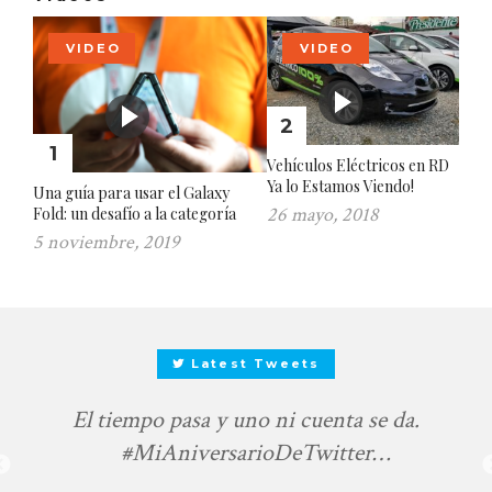
VIDEO
VIDEO
2
1
Vehículos Eléctricos en RD
Ya lo Estamos Viendo!
Una guía para usar el Galaxy
26 mayo, 2018
Fold: un desafío a la categoría
5 noviembre, 2019
Latest Tweets
El tiempo pasa y uno ni cuenta se da.
#MiAniversarioDeTwitter
https://t.co/d4TfTkyiE0