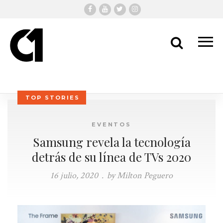
Me
Search
TOP STORIES
EVENTOS
Samsung revela la tecnología
detrás de su línea de TVs 2020
16 julio, 2020
.
by Milton Peguero