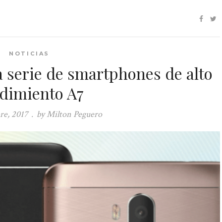
NOTICIAS
va serie de smartphones de alto
dimiento A7
re, 2017
.
by Milton Peguero