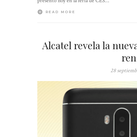
presentó hoy en la feria de CES…
READ MORE
Alcatel revela la nue
ren
28 septiemb