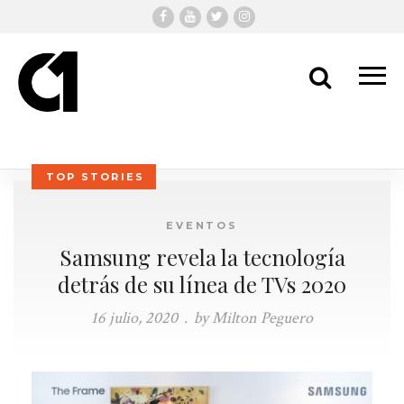
Me
Search
TOP STORIES
EVENTOS
Samsung revela la tecnología
detrás de su línea de TVs 2020
16 julio, 2020
.
by Milton Peguero