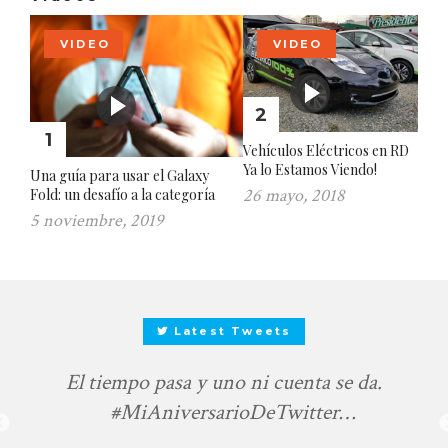
VIDEO
VIDEO
2
1
Vehículos Eléctricos en RD
Ya lo Estamos Viendo!
Una guía para usar el Galaxy
26 mayo, 2018
Fold: un desafío a la categoría
5 noviembre, 2019
Latest Tweets
El tiempo pasa y uno ni cuenta se da.
#MiAniversarioDeTwitter
https://t.co/d4TfTkyiE0