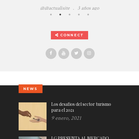
@@actualisite
.
3 años ago
CONNECT
NEWS
Los desafíos del sector turismo
para el 2021
9 enero, 2021
LG PRESENTA AL MERCADO