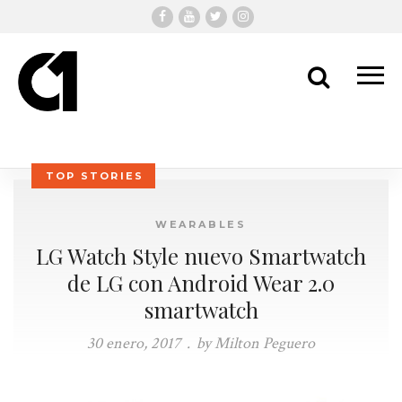
Me
Search
TOP STORIES
WEARABLES
LG Watch Style nuevo Smartwatch
de LG con Android Wear 2.0
smartwatch
30 enero, 2017
.
by Milton Peguero