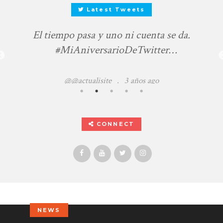
Latest Tweets
El tiempo pasa y uno ni cuenta se da.
#MiAniversarioDeTwitter
https://t.co/d4TfTkyiE0
@@actualisite
.
3 años ago
CONNECT
NEWS