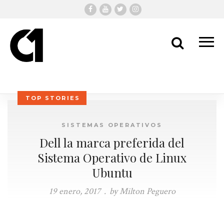
Me
Search
TOP STORIES
SISTEMAS OPERATIVOS
Dell la marca preferida del
Sistema Operativo de Linux
Ubuntu
19 enero, 2017
.
by Milton Peguero