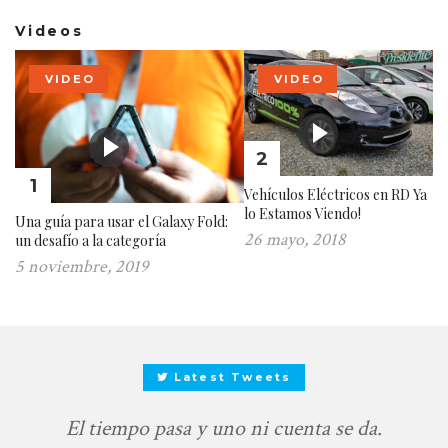
Videos
VIDEO
VIDEO
2
1
Vehículos Eléctricos en RD Ya
lo Estamos Viendo!
Una guía para usar el Galaxy Fold:
26 mayo, 2018
un desafío a la categoría
5 noviembre, 2019
Latest Tweets
El tiempo pasa y uno ni cuenta se da.
@