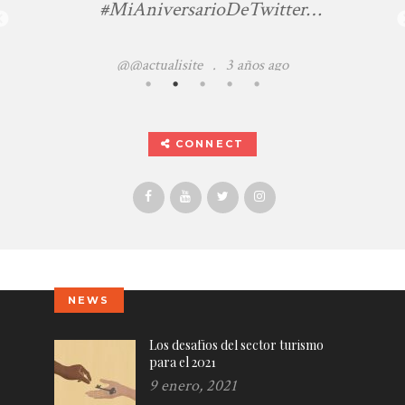
#MiAniversarioDeTwitter
https://t.co/d4TfTkyiE0
@@actualisite
.
3 años ago
CONNECT
NEWS
Los desafíos del sector turismo
para el 2021
9 enero, 2021