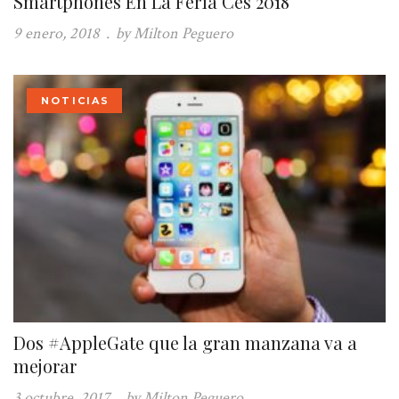
Smartphones En La Feria Ces 2018
9 enero, 2018
.
by Milton Peguero
NOTICIAS
Dos #AppleGate que la gran manzana va a
mejorar
3 octubre, 2017
.
by Milton Peguero