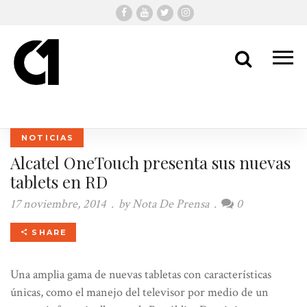
Me
Search
NOTICIAS
Alcatel OneTouch presenta sus nuevas
tablets en RD
17 noviembre, 2014
.
by
Nota De Prensa
.
0
SHARE
Una amplia gama de nuevas tabletas con características
únicas, como el manejo del televisor por medio de un