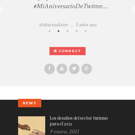
#MiAniversarioDeTwitter
https://t.co/d4TfTkyiE0
@@actualisite
.
3 años ago
CONNECT
NEWS
Los desafíos del sector turismo
para el 2021
9 enero, 2021