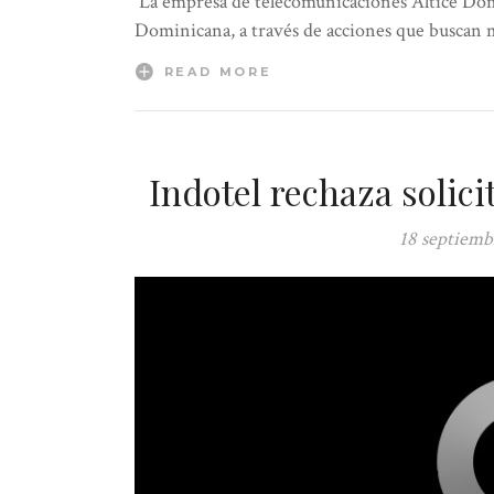
La empresa de telecomunicaciones Altice Dom
Dominicana, a través de acciones que buscan
READ MORE
Indotel rechaza solic
18 septiemb