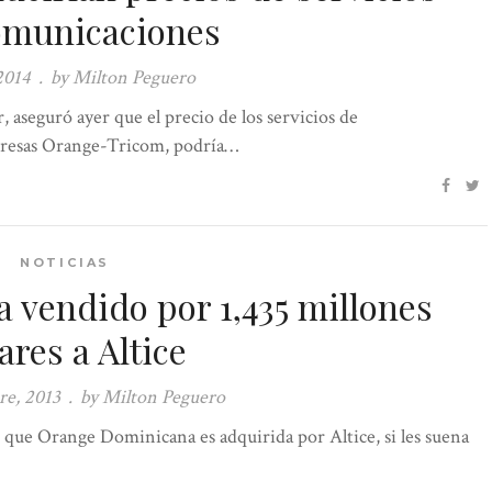
omunicaciones
 2014
.
by Milton Peguero
, aseguró ayer que el precio de los servicios de
presas Orange-Tricom, podría…
NOTICIAS
vendido por 1,435 millones
ares a Altice
e, 2013
.
by Milton Peguero
s que Orange Dominicana es adquirida por Altice, si les suena