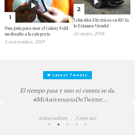
2
1
Vehículos Eléctricos en RD Ya
lo Estamos Viendo!
Una guía para usar el Galaxy Fold:
26 mayo, 2018
un desafío a la categoría
5 noviembre, 2019
Latest Tweets
tiempo pasa y uno ni cuenta se da.
@hipolitod
#MiAniversarioDeTwitter
https://t.co/d4TfTkyiE0
@@actualisite
.
3 años ago