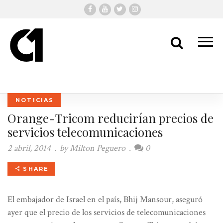
Me
Search
NOTICIAS
Orange-Tricom reducirían precios de
servicios telecomunicaciones
2 abril, 2014
.
by
Milton Peguero
.
0
SHARE
El embajador de Israel en el país, Bhij Mansour, aseguró
ayer que el precio de los servicios de telecomunicaciones